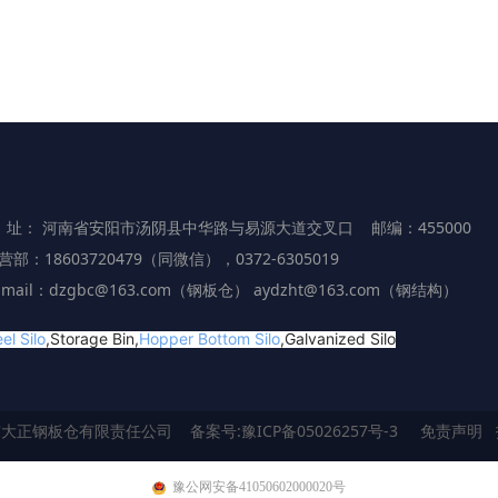
 址： 河南省安阳市汤阴县中华路与易源大道交叉口 邮编：455000
营部：18603720479（同微信），0372-6305019
-mail：dzgbc@163.com（钢板仓） aydzht@163.com（钢结构）
el Silo
,Storage Bin,
Hopper Bottom Silo
,Galvanized Silo
市大正钢板仓有限责任公司
备案号:
豫ICP备05026257号-3
免责声明
豫公网安备41050602000020号