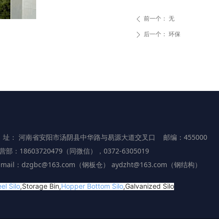
前一个：
无
ꄴ
后一个：
环保
ꄲ
 址： 河南省安阳市汤阴县中华路与易源大道交叉口 邮编：455000
营部：18603720479（同微信），0372-6305019
-mail：dzgbc@163.com（钢板仓） aydzht@163.com（钢结构）
el Silo
,Storage Bin,
Hopper Bottom Silo
,Galvanized Silo