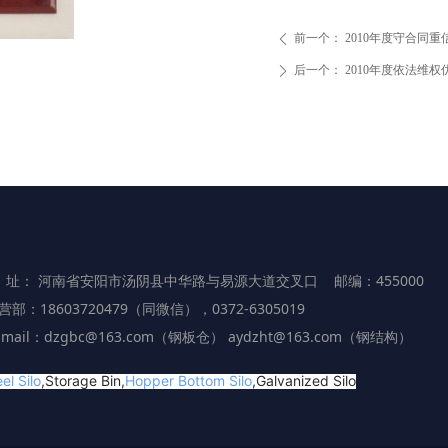
前一个：
2010年度守合同
ꄴ
后一个：
2010年度依法维
ꄲ
 址： 河南省安阳市汤阴县中华路与易源大道交叉口 邮编：455000
营部：18603720479（同微信），0372-6305019
-mail：dzgbc@163.com（钢板仓） aydzht@163.com（钢结构）
el Silo
,Storage Bin,
Hopper Bottom Silo
,Galvanized Silo