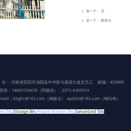
前一个：
无
ꄴ
后一个：
散装仓
ꄲ
 址： 河南省安阳市汤阴县中华路与易源大道交叉口 邮编：455000
营部：18603720479（同微信），0372-6305019
-mail：dzgbc@163.com（钢板仓） aydzht@163.com（钢结构）
el Silo
,Storage Bin,
Hopper Bottom Silo
,Galvanized Silo