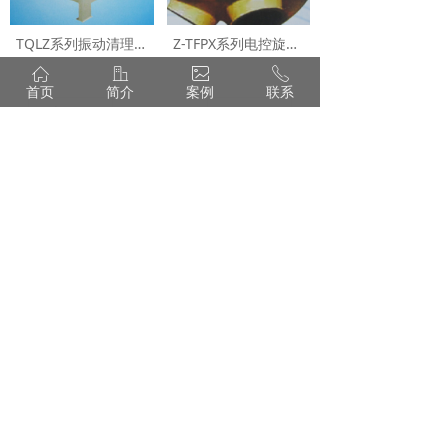
TQLZ系列振动清理筛
Z-TFPX系列电控旋转分配器
ꀇ
ꀶ
ꂈ
ꂅ
首页
简介
案例
联系
上一页
1
/
2
下一页
地址： 安阳市汤阴县中华路与易源大道交叉口
经营部：0372-6305019
18603720479
E-mail：dzgbc@163.com （钢板仓）
aydzht@163.com （钢结构）
CopyRight ©
安阳市大正钢板仓有限责任公司