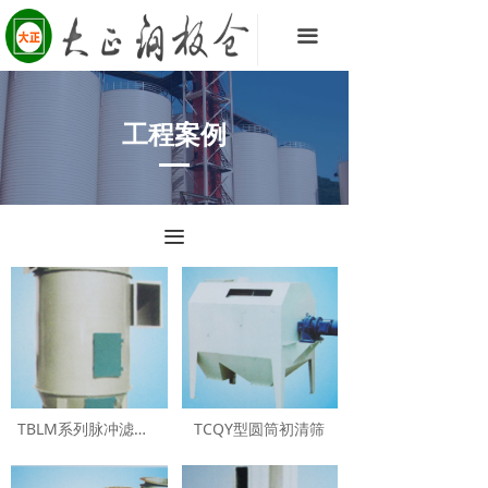
끀
工程案例
끀
TBLM系列脉冲滤尘器
TCQY型圆筒初清筛